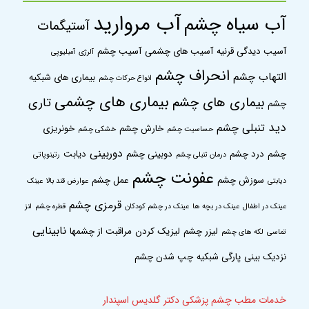
آب مروارید
آب سیاه چشم
آستیگمات
آسیب دیدگی قرنیه
آسیب های چشمی
آسیب چشم
آلرژی
آمبلیوپی
انحراف چشم
التهاب چشم
بیماری های شبکیه
انواع حرکات چشم
بیماری های چشمی
بیماری های چشم
تاری
چشم
دید
تنبلی چشم
خارش چشم
خونریزی
حساسیت چشم
خشکی چشم
دوربینی
چشم
درد چشم
دوبینی چشم
دیابت
درمان تنبلی چشم
رتینوپاتی
عفونت چشم
سوزش چشم
عمل چشم
دیابتی
عوارض قند بالا
عینک
قرمزی چشم
عینک در اطفال
عینک در بچه ها
عینک در چشم کودکان
قطره چشم
لنز
نابینایی
لیزر چشم
لیزیک کردن
مراقبت از چشمها
تماسی
لکه های چشم
نزدیک بینی
پارگی شبکیه
چپ شدن چشم
خدمات مطب چشم پزشکی دکتر گلدیس اسپندار