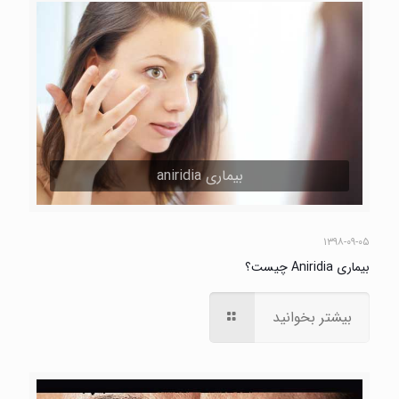
بیماری aniridia
۱۳۹۸-۰۹-۰۵
بیماری Aniridia چیست؟
بیشتر بخوانید