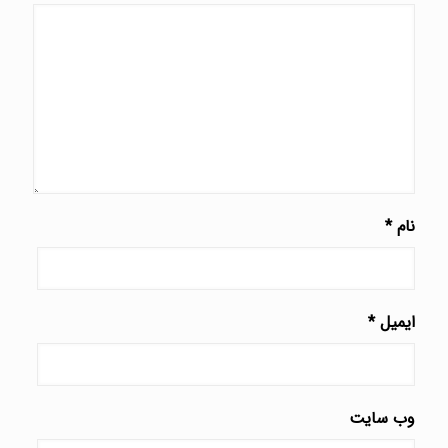
قرمزی چشم
عینک در اطفال
عینک در بچه ها
عینک در چشم کودکان
قطره چشم
لنز
نابینایی
لیزر چشم
لیزیک کردن
مراقبت از چشمها
تماسی
لکه های چشم
نزدیک بینی
پارگی شبکیه
چپ شدن چشم
خدمات مطب چشم پزشکی دکتر گلدیس اسپندار
معاینه کامل چشم پزشکی
جراحی برداشتن عینک
جراحی آب مروارید
پیوند قرنیه
درمان قوز قرنیه
اطلاعات تماس