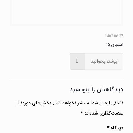
برچسب‌ها
آب مروارید
آب سیاه چشم
آستیگمات
آسیب دیدگی قرنیه
آسیب های چشمی
آسیب چشم
آلرژی
آمبلیوپی
انحراف چشم
التهاب چشم
بیماری های شبکیه
انواع حرکات چشم
بیماری های چشمی
بیماری های چشم
تاری
چشم
دید
تنبلی چشم
خارش چشم
خونریزی
حساسیت چشم
خشکی چشم
دوربینی
چشم
درد چشم
دوبینی چشم
دیابت
درمان تنبلی چشم
رتینوپاتی
عفونت چشم
سوزش چشم
عمل چشم
دیابتی
عوارض قند بالا
عینک