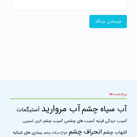
تهران، خیابان دکتر فاطمی غربی، ابتدای سیندخت
آدرس:
شمالی، ساختمان سیندخت، پلاک 13، طبقه دوم، واحد 4
تلفن:
02166568817
مشاهده آدرس بر روی نقشه