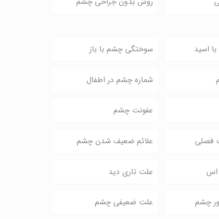
ی
روش بدون جراحی چشم
ا اسید
سوختگی چشم با باز
شماره چشم در اطفال
عفونت چشم
 فصلی
علائم ضعیف شدن چشم
 اس
علت تاری دید
ر چشم
علت ضعیفی چشم