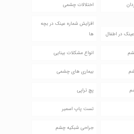
دان
اختلالات چشمی
افزایش شماره عینک در بچه
ینک در اطفال
ها
شم
انواع مشکلات بینایی
شم
بیماری های چشمی
م
پچ تراپی
تست پاپ اسمیر
جراحی شبکیه چشم