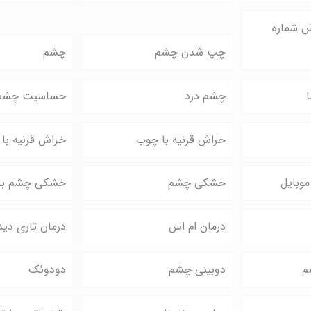
ش شماره
چپ شدن چشم
چشم
چشم درد
حساسیت چشم
خراش قرنیه با چوب
خراش قرنیه با 
وبایل
خشکی چشم
خشکی چشم با م
درمان ام اس
درمان تاری دید
م
دوبینی چشم
دودوئک