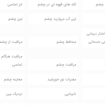
ی چشم
لکه های قهوه ای در چشم
لنز تماسی
لیزر آب مروارید چشم
لیزر چشم
تار درمانی
فی خدماتی
محافظ چشم
مراقبت از چشم
مراقبت هنگام اس
مراقبت چشم
تماسی
مضرات نور خورشید
معاینه چشم
نابینایی
نزدیک بین