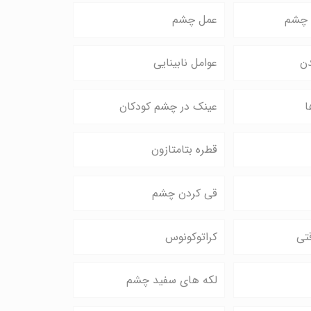
 چشم
عمل چشم
دن
عوامل نابینایی
ا
عینک در چشم کودکان
قطره بتامتازون
قی کردن چشم
تی
کراتوکونوس
لکه های سفید چشم