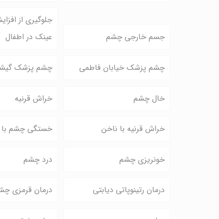
جلوگیری از افزای
جسم خارجی چشم
عینک در اطفال
چشم پزشک خیابان فاطمی
چشم پزشک گیشا
خال چشم
خراش قرنیه
خراش قرنیه با ناخن
خستگی چشم با م
خونریزی چشم
درد چشم
درمان رتینوپاتی دیابتی
درمان قرمزی چش