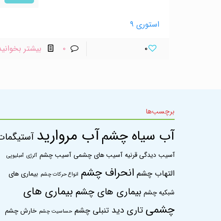
استوری ۹
۰
۰
بیشتر بخوانید
برچسب‌ها
آب مروارید
آب سیاه چشم
آستیگمات
آسیب دیدگی قرنیه
آسیب های چشمی
آسیب چشم
آلرژی
آمبلیوپی
انحراف چشم
التهاب چشم
بیماری های
انواع حرکات چشم
بیماری های
بیماری های چشم
شبکیه چشم
چشمی
تاری دید
تنبلی چشم
خارش چشم
حساسیت چشم